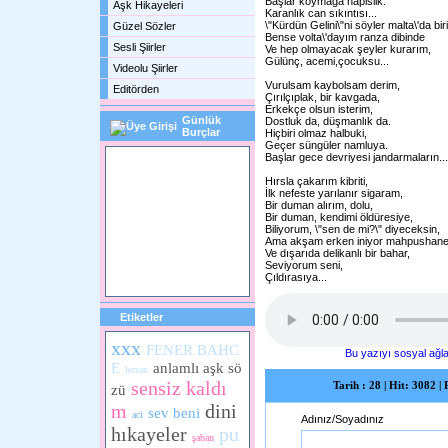
Başlar koymağa hapislik.
Aşk Hikayeleri
Karanlık can sıkıntısı...
\"Kürdün Gelini\"ni söyler malta\'da biri
Güzel Sözler
Bense volta\'dayım ranza dibinde
Sesli Şiirler
Ve hep olmayacak şeyler kurarım,
Gülünç, acemi,çocuksu...
Videolu Şiirler
Vurulsam kaybolsam derim,
Editörden
Çırılçıplak, bir kavgada,
Erkekçe olsun isterim,
Günlük
Dostluk da, düşmanlık da.
Burçlar
Hiçbiri olmaz halbuki,
Geçer süngüler namluya.
Başlar gece devriyesi jandarmaların...
Hırsla çakarım kibriti,
İlk nefeste yarılanır sigaram,
Bir duman alırım, dolu,
Bir duman, kendimi öldüresiye,
Biliyorum, \"sen de mi?\" diyeceksin,
Ama akşam erken iniyor mahpushane
Ve dışarıda delikanlı bir bahar,
Seviyorum seni,
Çıldırasıya...
Etiketler
xxx
FENER BAHC
Bu yazıyı sosyal ağla
E
anlamlı aşk sö
lerzan
sensiz kaldı
Tarih : 28 | Hit: 3082 |
zü
m
dini
sev beni
aci
Adınız/Soyadınız
hıkayeler
pu
şaban