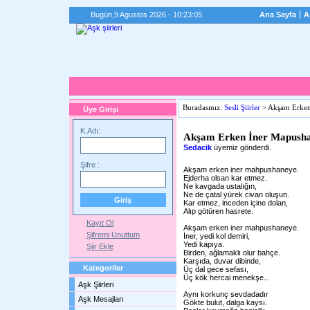
Bugün,
9 Agustos 2026 - 10:23:05
Ana Sayfa
A
Buradasınız:
Sesli Şiirler
> Akşam Erken
Üye Girişi
K.Adı:
Akşam Erken İner Mapusha
Sedacik
üyemiz gönderdi.
Şifre :
Akşam erken iner mahpushaneye.
Ejderha olsan kar etmez.
Ne kavgada ustalığın,
Ne de çatal yürek civan oluşun.
Kar etmez, inceden içine dolan,
Alıp götüren hasrete.
Kayıt Ol
Akşam erken iner mahpushaneye.
Şifremi Unuttum
İner, yedi kol demiri,
Yedi kapıya.
Şiir Ekle
Birden, ağlamaklı olur bahçe.
Karşıda, duvar dibinde,
Kategoriler
Üç dal gece sefası,
Üç kök hercai menekşe...
Aşk Şiirleri
Aynı korkunç sevdadadır
Aşk Mesajları
Gökte bulut, dalga kaysı.