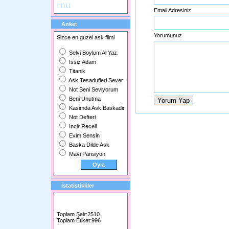
rnu
Email Adresiniz
Anket
Yorumunuz
Sizce en guzel ask filmi
Selvi Boylum Al Yaz.
Issiz Adam
Titanik
Ask Tesadufleri Sever
Not Seni Seviyorum
Beni Unutma
Kasimda Ask Baskadir
Not Defteri
Incir Receli
Evim Sensin
Baska Dilde Ask
Mavi Pansiyon
İstatistikliler
Toplam Şair:2510
Toplam Etiket:996