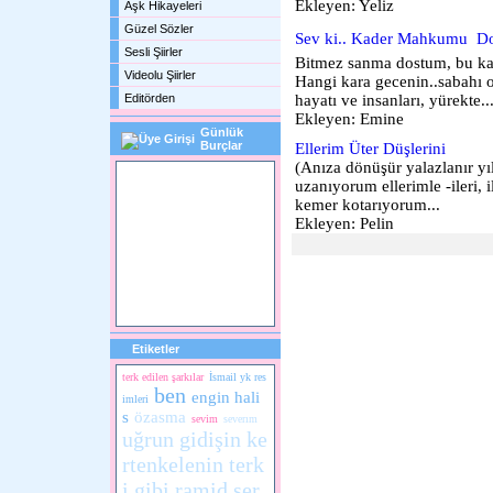
Ekleyen: Yeliz
Aşk Hikayeleri
Güzel Sözler
Sev ki.. Kader Mahkumu  D
Sesli Şiirler
Bitmez sanma dostum, bu kara
Videolu Şiirler
Hangi kara gecenin..sabahı o
Editörden
hayatı ve insanları, yürekte..
Ekleyen: Emine
Günlük
Burçlar
Ellerim Üter Düşlerini
(Anıza dönüşür yalazlanır yı
uzanıyorum ellerimle -ileri, 
kemer kotarıyorum...
Ekleyen: Pelin
Etiketler
terk edilen şarkılar
İsmail yk res
ben
engin hali
imleri
s
özasma
sevim
severım
uğrun gidişin ke
rtenkelenin terk
i gibi
ramid ser