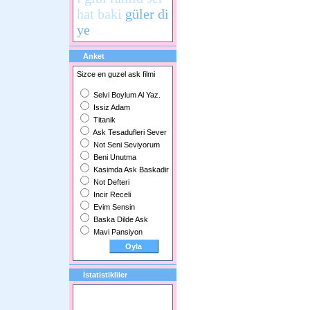
hat baki
güler di
ye
Anket
Sizce en guzel ask filmi
Selvi Boylum Al Yaz.
Issiz Adam
Titanik
Ask Tesadufleri Sever
Not Seni Seviyorum
Beni Unutma
Kasimda Ask Baskadir
Not Defteri
Incir Receli
Evim Sensin
Baska Dilde Ask
Mavi Pansiyon
İstatistikliler