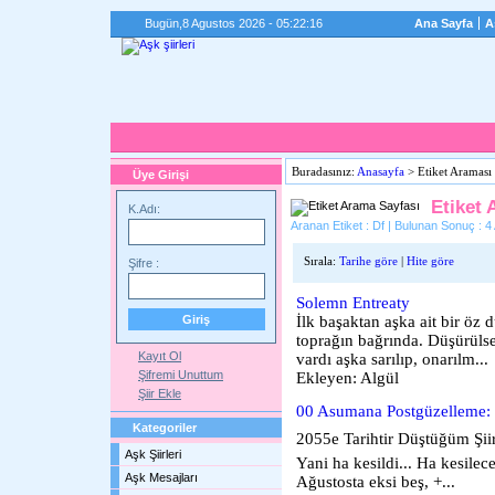
Bugün,
8 Agustos 2026 - 05:22:16
Ana Sayfa
A
Buradasınız:
Anasayfa
> Etiket Araması
Üye Girişi
Etiket 
K.Adı:
Aranan Etiket : Df | Bulunan Sonuç : 4 
Sırala:
Tarihe göre
|
Hite göre
Şifre :
Solemn Entreaty
İlk başaktan aşka ait bir öz 
toprağın bağrında. Düşürülse
Kayıt Ol
vardı aşka sarılıp, onarılm...
Şifremi Unuttum
Ekleyen: Algül
Şiir Ekle
00 Asumana Postgüzelleme:
Kategoriler
2055e Tarihtir Düştüğüm Şiir
Aşk Şiirleri
Yani ha kesildi... Ha kesilec
Aşk Mesajları
Ağustosta eksi beş, +...