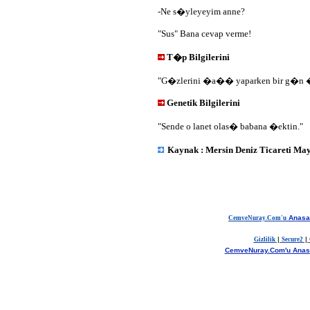
-Ne s�yleyeyim anne?
"Sus" Bana cevap verme!
T�p Bilgilerini
"G�zlerini �a�� yaparken bir g�n �
Genetik Bilgilerini
"Sende o lanet olas� babana �ektin."
Kaynak : Mersin Deniz Ticareti May
Anasa
CemveNuray.Com'u
|
|
Gizlilik
Secure2
CemveNuray.Com'u Ana