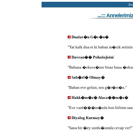
Bir
...::: Annelerim
Dualar�n G�c�n�
"Yat kalk dua et ki baban m�zik setini
Davran�� Psikolojisini
"Babana �ekece�ine biraz bana �eksey
Sab�rl� Olmay�
"Baban eve gelsin, sen g�r�rs�n."
Hakk�m�z� Alaca��m�z�
"Eve vard���m�zda ben bilirim sa
Diyalog Kurmay�
"Sana bir �ey sordu�umda cevap ver!"