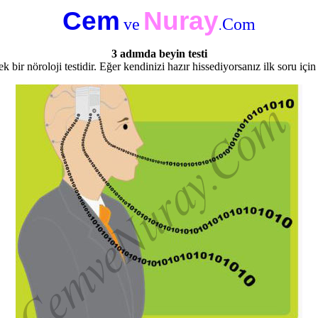
Cem
Nuray
ve
Com
.
3 adımda beyin testi
k bir nöroloji testidir. Eğer kendinizi hazır hissediyorsanız ilk soru için 