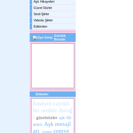
Aşk Hikayeleri
Güzel Sözler
Sesli Şiirler
Videolu Şiirler
Editörden
Günlük
Burçlar
Etiketler
hüseyin cayıklı
bir otobüs durağ
ı
güzelsözler
aşk fili
Aşk mesajl
mleri
arı
cemve
bitanem