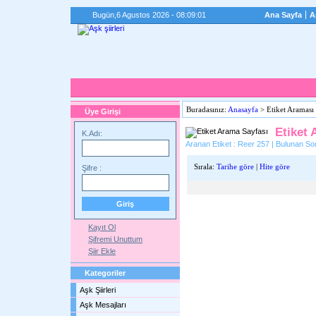
Bugün,
6 Agustos 2026 - 08:09:01
Ana Sayfa
A
Buradasınız:
Anasayfa
> Etiket Araması
Üye Girişi
Etiket 
K.Adı:
Aranan Etiket : Reer 257 | Bulunan Son
Sırala:
Tarihe göre
|
Hite göre
Şifre :
Kayıt Ol
Şifremi Unuttum
Şiir Ekle
Kategoriler
Aşk Şiirleri
Aşk Mesajları