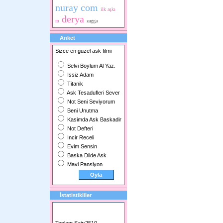
nuray com
ilk aşkı
derya
m
zagga
Anket
Sizce en guzel ask filmi
Selvi Boylum Al Yaz.
Issiz Adam
Titanik
Ask Tesadufleri Sever
Not Seni Seviyorum
Beni Unutma
Kasimda Ask Baskadir
Not Defteri
Incir Receli
Evim Sensin
Baska Dilde Ask
Mavi Pansiyon
İstatistikliler