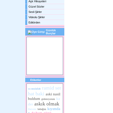
Aşk Hikayeleri
Güzel Sözler
Sesli Şiirler
Videolu Şiirler
Editörden
Günlük
Burçlar
Etiketler
ramid ser
ya rasulallah
hat baki
aski nasil
buldum
ka
gidemiyorum
askık olmak
der
kıyımda
Haticem
bebeğim