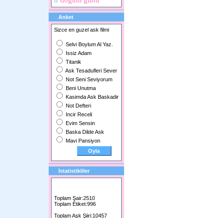
n
doğum günü
Anket
Sizce en guzel ask filmi
Selvi Boylum Al Yaz.
Issiz Adam
Titanik
Ask Tesadufleri Sever
Not Seni Seviyorum
Beni Unutma
Kasimda Ask Baskadir
Not Defteri
Incir Receli
Evim Sensin
Baska Dilde Ask
Mavi Pansiyon
İstatistikliler
Toplam Şair:2510
Toplam Etiket:996
Toplam Aşk Şiiri:10457