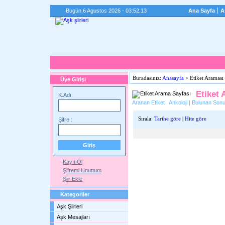
Bugün,
6 Agustos 2026 - 03:52:13
Ana Sayfa
A
Buradasınız:
Anasayfa
> Etiket Araması
Üye Girişi
Etiket 
K.Adı:
Aranan Etiket : Ankoloji | Bulunan Sonuç
Sırala:
Tarihe göre
|
Hite göre
Şifre :
Kayıt Ol
Şifremi Unuttum
Şiir Ekle
Kategoriler
Aşk Şiirleri
Aşk Mesajları