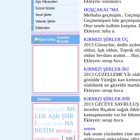
Ekleyen: sonakıncı
Aşk Hikayeleri
Güzel Sözler
HOŞÇAKAL"MA
Merhaba geçmişim.. Geçmişi
Sesli Şiirler
Geçmemişsen bile geçmişsin !
Videolu Şiirler
Otur sende kalbim karşıma. Bi
Editörden
Ekleyen: tuba u.
Günlük
KIRMIZI ŞİİRLER ÜÇ
Burçlar
2013 Günaydın, dedin aydı
oldun, Işık oldun, Toprak o
oldun Sevdanı arattın… Hay.
Ekleyen: serap hoca
KIRMIZI ŞİİRLER-İKİ
2013 GÜZELLEME Yâr olabil
gönülde Yüreğin kan kırmız
olabilmek ne güzeldir martılar
Ekleyen: serap hoca
KIRMIZI ŞİİRLER-BİR
Etiketler
2013 GECEYE SAVRULUŞ Ayaz
hadi güngör
ME
inceden Bıçaktır soğuk ilikle
kamaşmasında var bir hikmet
LEK AŞK ŞİİR
Ekleyen: serap hoca
İ
HA
komik şiirler
sennn
RETİM
sevtap
y
bak senin yüzünden yine ate
1
saçl
gülüyorum güleceğime ağlıyo
üzündeki çizgilerdir