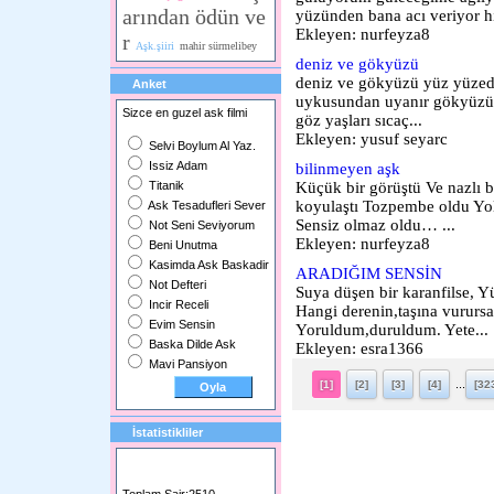
arından ödün ve
yüzünden bana acı veriyor h
Ekleyen: nurfeyza8
r
Aşk.şiiri
mahir sürmelibey
deniz ve gökyüzü
deniz ve gökyüzü yüz yüzedi
Anket
uykusundan uyanır gökyüzü 
Sizce en guzel ask filmi
göz yaşları sıcaç...
Ekleyen: yusuf seyarc
Selvi Boylum Al Yaz.
Issiz Adam
bilinmeyen aşk
Titanik
Küçük bir görüştü Ve nazlı 
koyulaştı Tozpembe oldu Yolc
Ask Tesadufleri Sever
Sensiz olmaz oldu… ...
Not Seni Seviyorum
Ekleyen: nurfeyza8
Beni Unutma
Kasimda Ask Baskadir
ARADIĞIM SENSİN
Not Defteri
Suya düşen bir karanfilse, Y
Incir Receli
Hangi derenin,taşına vururs
Evim Sensin
Yoruldum,duruldum. Yete...
Baska Dilde Ask
Ekleyen: esra1366
Mavi Pansiyon
...
[1]
[2]
[3]
[4]
[32
İstatistikliler