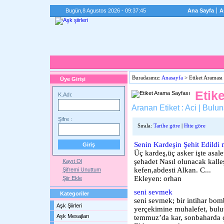
Bugün,
8 Agustos 2026 - 09:37:45
Ana Sayfa
A
Buradasınız:
Anasayfa
> Etiket Araması 
Üye Girişi
Etik
K.Adı:
Aranan Etiket : Aci | Bulu
Şifre :
Sırala:
Tarihe göre
|
Hite göre
Senin Kardeşin Şehit Edildi 
Üç kardeş,üç asker işte asalet
şehadet Nasıl olunacak kalle
Kayıt Ol
kefen,abdesti Alkan. C...
Şifremi Unuttum
Ekleyen: orhan
Şiir Ekle
seni sevmek
Kategoriler
seni sevmek; bir intihar bom
Aşk Şiirleri
yerçekimine muhalefet, bulu
Aşk Mesajları
temmuz’da kar, sonbaharda çi